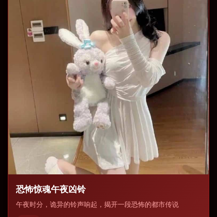
恐怖惊魂午夜凶铃
午夜时分，诡异的铃声响起，揭开一段恐怖的都市传说