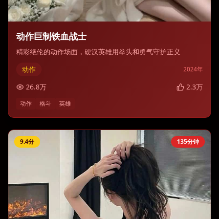
动作巨制铁血战士
精彩绝伦的动作场面，硬汉英雄用拳头和勇气守护正义
动作
2024
年
26.8
万
2.3
万
动作
格斗
英雄
9.4
分
135分钟