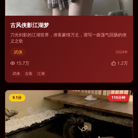
古风侠影江湖梦
刀光剑影的江湖世界，侠客豪情万丈，谱写一曲荡气回肠的侠
义之歌
武侠
2024
年
15.7
万
1.2
万
武侠
古装
江湖
9.1
分
110分钟