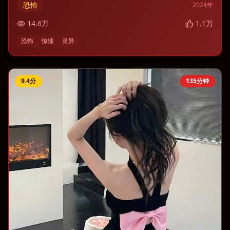
恐怖
2024
年
14.6
万
1.1
万
恐怖
惊悚
灵异
9.4
分
135分钟