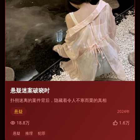
悬疑迷案破晓时
扑朔迷离的案件背后，隐藏着令人不寒而栗的真相
悬疑
2024
年
18.8
万
1.6
万
悬疑
推理
犯罪