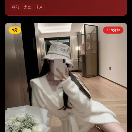
科幻
太空
未来
9
分
118分钟