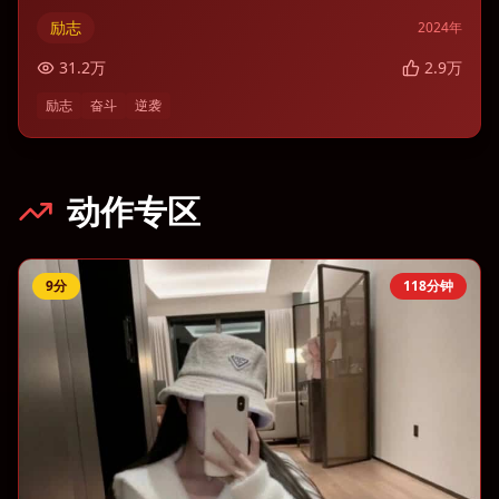
励志
2024
年
31.2
万
2.9
万
励志
奋斗
逆袭
动作专区
9
分
118分钟