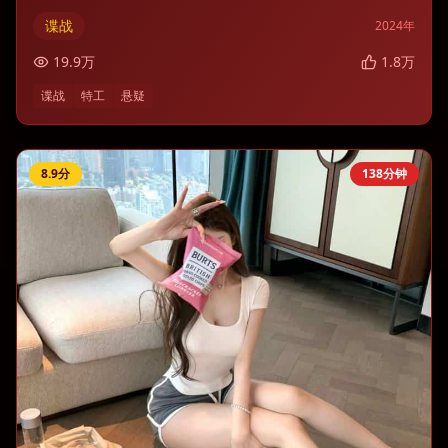
谍战
2024
年
19.9
万
1.8
万
谍战
特工
悬疑
8.9
分
138分钟