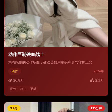
动作巨制铁血战士
精彩绝伦的动作场面，硬汉英雄用拳头和勇气守护正义
动作
2024
年
26.8
万
2.3
万
动作
格斗
英雄
9.4
分
135分钟