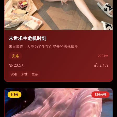
末世求生危机时刻
末日降临，人类为了生存而展开的殊死搏斗
灾难
2024
年
23.5
万
2.1
万
灾难
末世
生存
9.1
分
126分钟