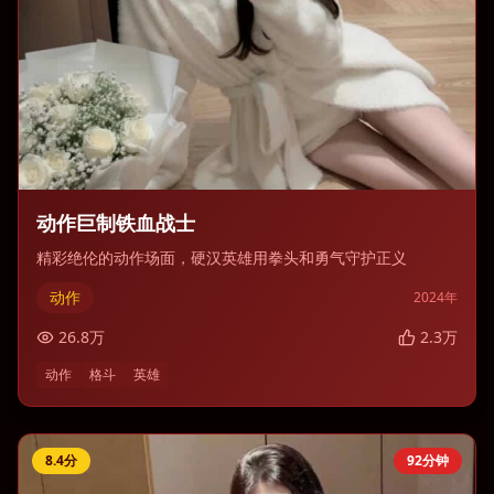
动作巨制铁血战士
精彩绝伦的动作场面，硬汉英雄用拳头和勇气守护正义
动作
2024
年
26.8
万
2.3
万
动作
格斗
英雄
8.4
分
92分钟