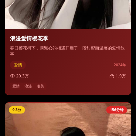
浪漫爱情樱花季
春日樱花树下，两颗心的相遇开启了一段甜蜜而温馨的爱情故
事
爱情
2024
年
20.3
万
1.9
万
爱情
浪漫
唯美
9.3
分
156分钟