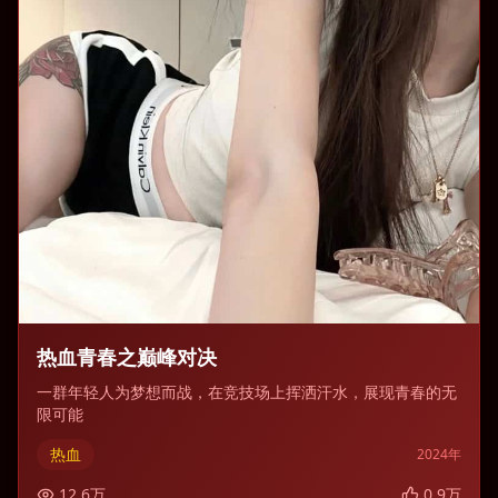
热血青春之巅峰对决
一群年轻人为梦想而战，在竞技场上挥洒汗水，展现青春的无
限可能
热血
2024
年
12.6
万
0.9
万