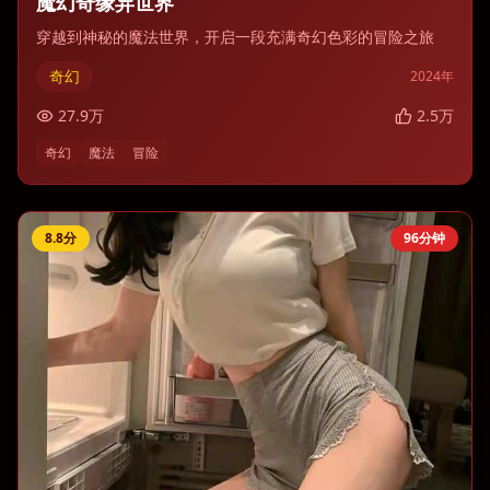
魔幻奇缘异世界
穿越到神秘的魔法世界，开启一段充满奇幻色彩的冒险之旅
奇幻
2024
年
27.9
万
2.5
万
奇幻
魔法
冒险
8.8
分
96分钟