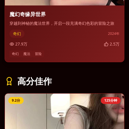
魔幻奇缘异世界
穿越到神秘的魔法世界，开启一段充满奇幻色彩的冒险之旅
奇幻
2024
年
27.9
万
2.5
万
奇幻
魔法
冒险
高分佳作
9.2
分
125分钟