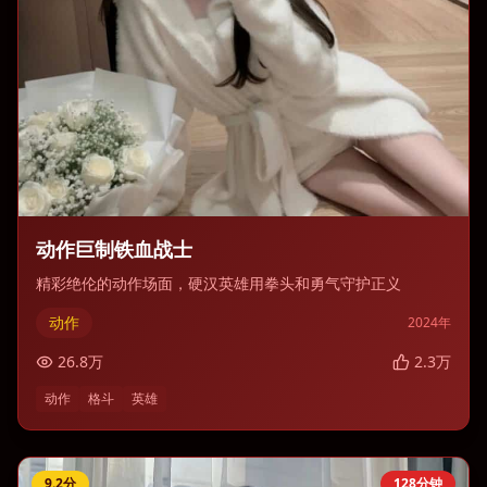
动作巨制铁血战士
精彩绝伦的动作场面，硬汉英雄用拳头和勇气守护正义
动作
2024
年
26.8
万
2.3
万
动作
格斗
英雄
9.2
分
128分钟