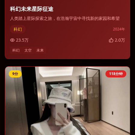
科幻未来星际征途
人类踏上星际探索之旅，在浩瀚宇宙中寻找新的家园和希望
科幻
2024
年
23.5
万
2.0
万
科幻
太空
未来
9
分
118分钟