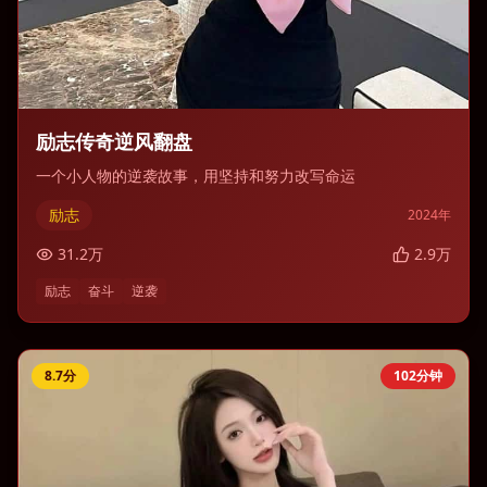
励志传奇逆风翻盘
一个小人物的逆袭故事，用坚持和努力改写命运
励志
2024
年
31.2
万
2.9
万
励志
奋斗
逆袭
8.7
分
102分钟