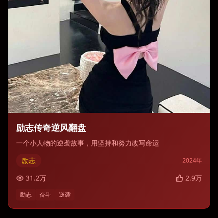
励志传奇逆风翻盘
一个小人物的逆袭故事，用坚持和努力改写命运
励志
2024
年
31.2
万
2.9
万
励志
奋斗
逆袭