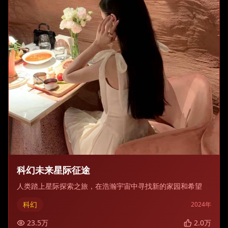
科幻未来星际征途
人类踏上星际探索之旅，在浩瀚宇宙中寻找新的家园和希望
科幻
2024
年
23.5
万
2.0
万